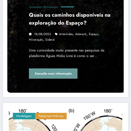
MODELAGEM
TECNOLOGIAS
Quais os caminhos disponíveis na
exploração do Espaço?
,
,
,
18/08/2023
Arteróides
Asterank
Espaço
,
Mineração
Sideral
Uma curiosidade muito presente nas pesquisas da
plataforma Águas Mídia Livre é como o ser…
Consulte mais informação
Modelagem
Pesquisas Hídricas