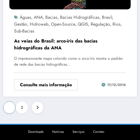
Águas
ANA
Bacias
Bacias Hidrográficas
Brasil
,
,
,
,
,
Gestão
Hidroweb
Open-Source
QGIS
Regulação
Rios
,
,
,
,
,
,
Sub-Bacias
As veias do Brasil: arco-íris das bacias
hidrográficas da ANA
O impressionante mapa colorido como o arco-íris mostra o padrão
de rede das bacias hidrográficas…
Consulte mais informação
17/12/2016
Paginação
1
2
de
posts
Downloads
Notícias
Serviços
Contato