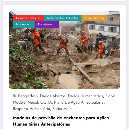
Crimes E Desastres
Instrumentos De Gestão
Listas Hídricas
Modelagem
Planejamento
Bangladesh
Dados Abertos
Dados Humanitários
Flood
,
,
,
Models
Nepal
OCHA
Plano De Ação Antecipatória
,
,
,
,
Resposta Humanitária
Saiba Mais
,
Modelos de previsão de enchentes para Ações
Humanitárias Antecipatórias