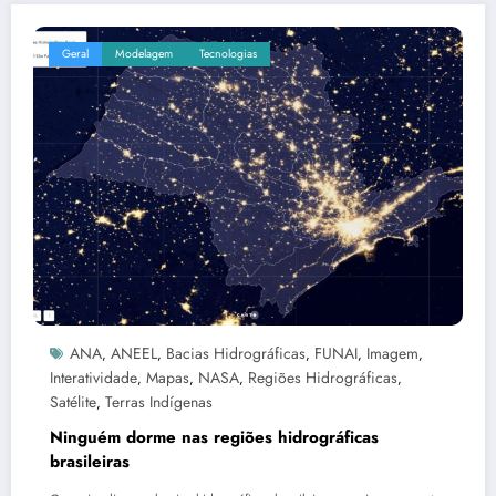
Geral
Modelagem
Tecnologias
ANA
ANEEL
Bacias Hidrográficas
FUNAI
Imagem
,
,
,
,
,
Interatividade
Mapas
NASA
Regiões Hidrográficas
,
,
,
,
Satélite
Terras Indígenas
,
Ninguém dorme nas regiões hidrográficas
brasileiras