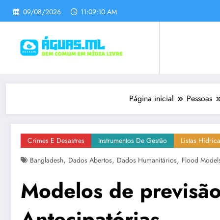
Pular
09/08/2026
11:09:12 AM
para
o
conteúdo
Página inicial
Pessoas
Crimes E Desastres
Instrumentos De Gestão
Listas Hídric
,
,
,
Bangladesh
Dados Abertos
Dados Humanitários
Flood Model
Modelos de previsão
Antecipatórias