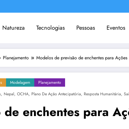
Natureza
Tecnologias
Pessoas
Eventos
Planejamento
Modelos de previsão de enchentes para Ações H
as
Modelagem
Planejamento
,
,
,
,
,
s
Nepal
OCHA
Plano De Ação Antecipatória
Resposta Humanitária
Sa
 de enchentes para Aç