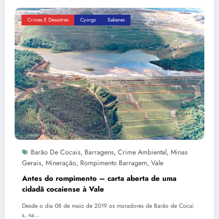
Crimes E Desastres
Cyorgs
Saberes
Barão De Cocais
Barragens
Crime Ambiental
Minas
,
,
,
Gerais
Mineração
Rompimento Barragem
Vale
,
,
,
Antes do rompimento – carta aberta de uma
cidadã cocaiense à Vale
Desde o dia 08 de maio de 2019 os moradores de Barão de Cocai
s, na…