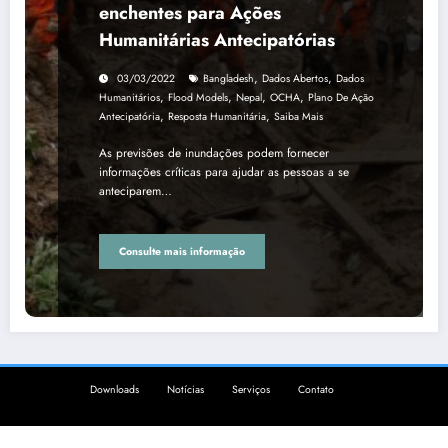
enchentes para Ações
Humanitárias Antecipatórias
,
,
03/03/2022
Bangladesh
Dados Abertos
Dados
,
,
,
,
Humanitários
Flood Models
Nepal
OCHA
Plano De Ação
,
,
Antecipatória
Resposta Humanitária
Saiba Mais
As previsões de inundações podem fornecer
informações críticas para ajudar as pessoas a se
anteciparem…
Consulte mais informação
Downloads
Notícias
Serviços
Contato