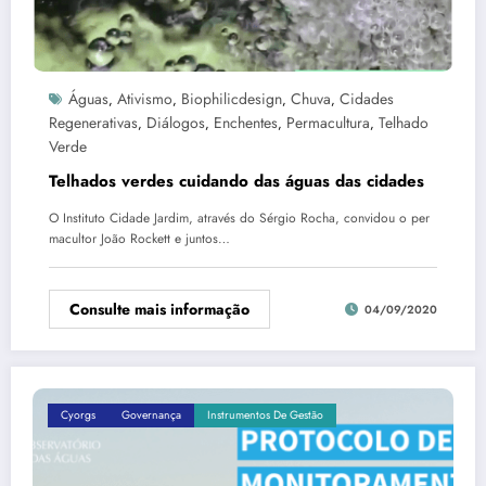
Águas
Ativismo
Biophilicdesign
Chuva
Cidades
,
,
,
,
Regenerativas
Diálogos
Enchentes
Permacultura
Telhado
,
,
,
,
Verde
Telhados verdes cuidando das águas das cidades
O Instituto Cidade Jardim, através do Sérgio Rocha, convidou o per
macultor João Rockett e juntos…
Consulte mais informação
04/09/2020
Cyorgs
Governança
Instrumentos De Gestão