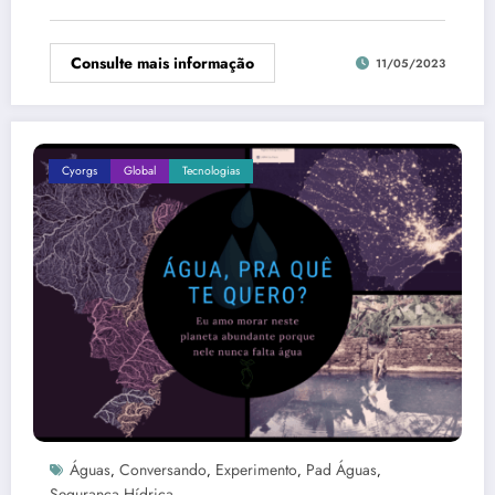
Consulte mais informação
11/05/2023
Cyorgs
Global
Tecnologias
Águas
Conversando
Experimento
Pad Águas
,
,
,
,
Segurança Hídrica