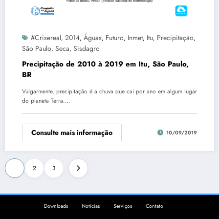
#crisereal
2014
Águas
Futuro
Inmet
Itu
Precipitação
,
,
,
,
,
,
,
São Paulo
Seca
Sisdagro
,
,
Precipitação de 2010 à 2019 em Itu, São Paulo,
BR
Vulgarmente, precipitação é a chuva que cai por ano em algum lugar
do planeta Terra.…
Consulte mais informação
10/09/2019
Paginação
1
2
3
de
posts
Downloads
Notícias
Serviços
Contato