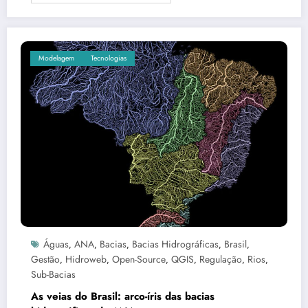
Modelagem
Tecnologias
Águas
ANA
Bacias
Bacias Hidrográficas
Brasil
,
,
,
,
,
Gestão
Hidroweb
Open-Source
QGIS
Regulação
Rios
,
,
,
,
,
,
Sub-Bacias
As veias do Brasil: arco-íris das bacias