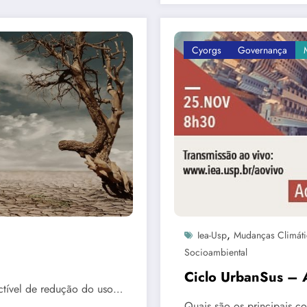
Cyorgs
Governança
,
Iea-Usp
Mudanças Climáti
Socioambiental
Ciclo UrbanSus – A
ctível de redução do uso…
Quais são os principais c