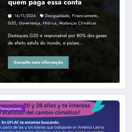
quem paga essa conta
,
,
14/11/2024
Desigualdade
Financiamento
,
,
,
G20
Governança
Hídrica
Mudanças Climáticas
Destaques G20 é responsável por 80% dos gases
de efeito estufa do mundo, e países…
Consulte mais informação
Planejamento