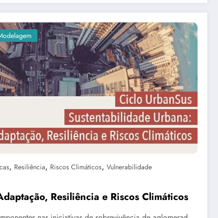
Modelagem
,
,
,
cas
Resiliência
Riscos Climáticos
Vulnerabilidade
daptação, Resiliência e Riscos Climáticos
omponentes nas iniciativas de sobrevivência de aglomerad