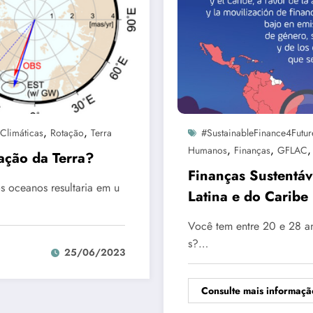
,
,
Climáticas
Rotação
Terra
#SustainableFinance4Futur
,
,
Humanos
Finanças
GFLAC
ação da Terra?
Finanças Sustentá
s oceanos resultaria em u
Latina e do Caribe
Você tem entre 20 e 28 an
s?…
25/06/2023
Consulte mais informaçã