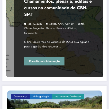
Chamamentos, plenária, editais e
cursos na comunidade do CBH-
SMT
,
,
,
,
25/10/2023
Águas
ANA
CBH-SMT
Edital
,
,
,
Oficina Progestão
Plenária
Recursos Hídricos
Saneamento
O final deste mês de Outubro de 2023 está agitado
para a gestão dos recursos…
Consulte mais informação
Governança
Hidrogeologia
Instrumentos De Gestão