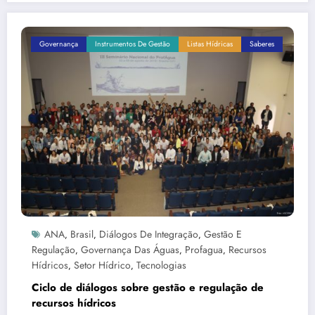
Governança
Instrumentos De Gestão
Listas Hídricas
Saberes
ANA
Brasil
Diálogos De Integração
Gestão E
,
,
,
Regulação
Governança Das Águas
Profagua
Recursos
,
,
,
Hídricos
Setor Hídrico
Tecnologias
,
,
Ciclo de diálogos sobre gestão e regulação de
recursos hídricos