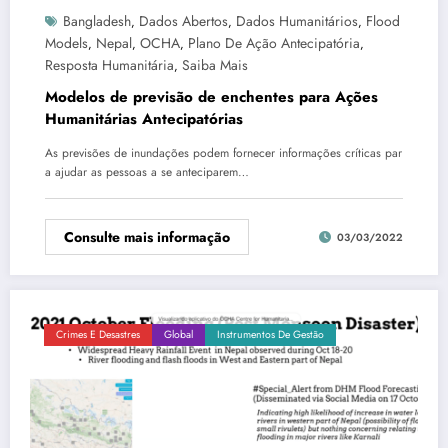
Bangladesh
Dados Abertos
Dados Humanitários
Flood
,
,
,
Models
Nepal
OCHA
Plano De Ação Antecipatória
,
,
,
,
Resposta Humanitária
Saiba Mais
,
Modelos de previsão de enchentes para Ações
Humanitárias Antecipatórias
As previsões de inundações podem fornecer informações críticas par
a ajudar as pessoas a se anteciparem…
Consulte mais informação
03/03/2022
Crimes E Desastres
Global
Instrumentos De Gestão