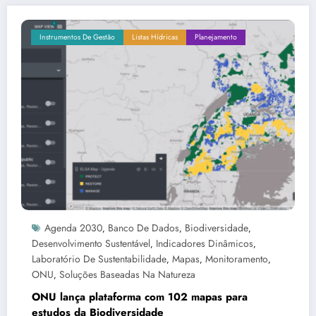
Instrumentos De Gestão
Listas Hídricas
Planejamento
Agenda 2030
Banco De Dados
Biodiversidade
,
,
,
Desenvolvimento Sustentável
Indicadores Dinâmicos
,
,
Laboratório De Sustentabilidade
Mapas
Monitoramento
,
,
,
ONU
Soluções Baseadas Na Natureza
,
ONU lança plataforma com 102 mapas para
estudos da Biodiversidade