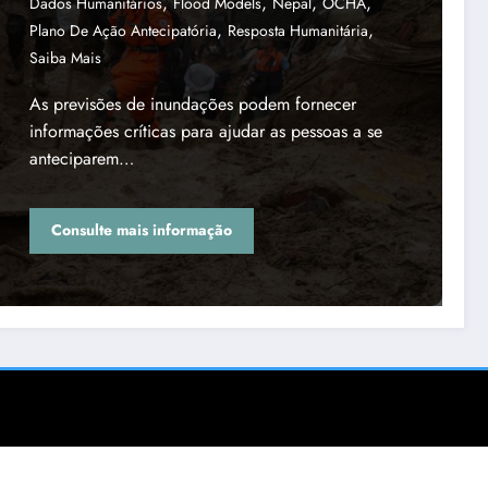
,
,
,
,
Dados Humanitários
Flood Models
Nepal
OCHA
,
,
Plano De Ação Antecipatória
Resposta Humanitária
Saiba Mais
As previsões de inundações podem fornecer
informações críticas para ajudar as pessoas a se
anteciparem…
Consulte mais informação