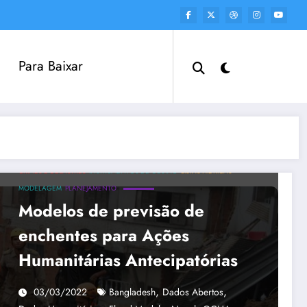
Para Baixar
CRIMES E DESASTRES
INSTRUMENTOS DE GESTÃO
LISTAS HÍDRICAS
MODELAGEM
PLANEJAMENTO
Modelos de previsão de
enchentes para Ações
Humanitárias Antecipatórias
,
,
03/03/2022
Bangladesh
Dados Abertos