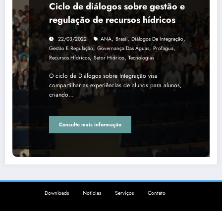
Ciclo de diálogos sobre gestão e
regulação de recursos hídricos
,
,
,
22/03/2022
ANA
Brasil
Diálogos De Integração
,
,
,
Gestão E Regulação
Governança Das Águas
Profagua
,
,
Recursos Hídricos
Setor Hídrico
Tecnologias
O ciclo de Diálogos sobre Integração visa
compartilhar as experiências de alunos para alunos,
criando…
Consulte mais informação
Downloads
Notícias
Serviços
Contato