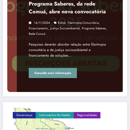
Programa Saberes, da rede
Comuá, abre nova convocatória
,
,
14/11/2024
Edital
Filantropia Comunitária
,
,
,
Financiamento
Justiça Socioambiental
Programa Saberes
Rede Comuá
Pesquisas deverão abordar relação entre filantropia
comunitária e de justiça socioambiental e
financiamento de soluções…
Consulte mais informação
Governança
Instrumentos De Gestão
Regionalidades