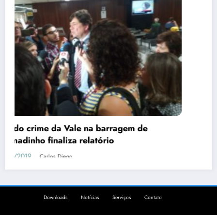
#Elenão deve responder por crimes
humanidade? #PrayForAmazonia
22/08/2019
Carlos Diego
 de
Downloads
Notícias
Serviços
Contato