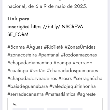
nacional, de 6 a 9 de maio de 2025.
Link para
inscrição:
https://bit.ly/INSCREVA-
SE_FORM
#5cnma #Águas #RioTietê #ZonasÚmidas
#zonacosteira #pantanal #fozdoamazonas
#chapadadiamantina #pampa #cerrado
#caatinga #sertão #chapadadosguimaraes
#chapadadosveadeiros #sosrs #serragaúcha
#baíadeguanabara #valedojequitinhonha
#serradacanastra #mataatlântica #agreste
Tag