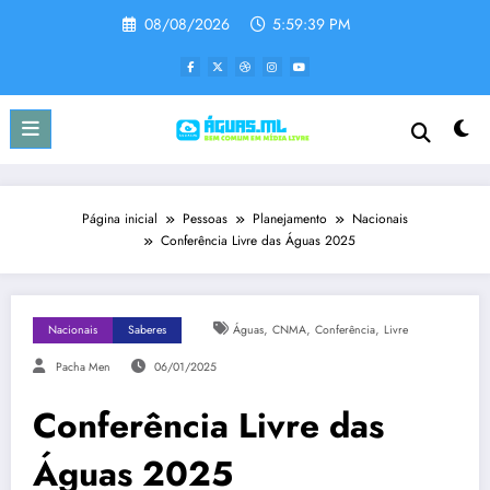
Pular
08/08/2026
5:59:39 PM
para
o
conteúdo
Página inicial
Pessoas
Planejamento
Nacionais
Conferência Livre das Águas 2025
,
,
,
Nacionais
Saberes
Águas
CNMA
Conferência
Livre
Pacha Men
06/01/2025
Conferência Livre das
Águas 2025