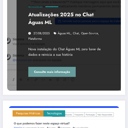
TECNOLOGIAS
Atualizações 2025 no Chat
Águas ML
,
,
,
27/08/2025
Águas ML
Chat
Open-Source
Plataforma
Nova instalação do Chat Águas ML zera base de
dados e reinicia a sua história
Consulte mais informação
Pesquisas Hídricas
Tecnologias