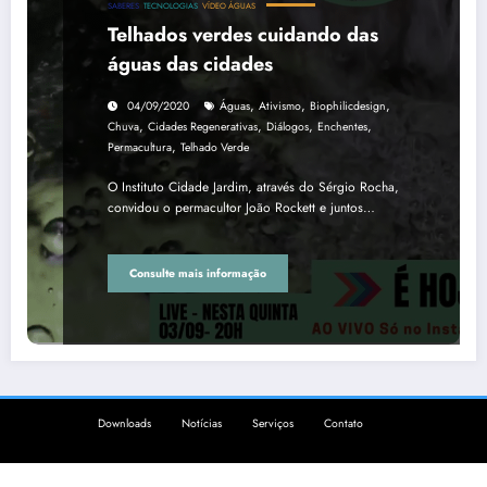
SABERES
TECNOLOGIAS
VÍDEO ÁGUAS
Telhados verdes cuidando das
águas das cidades
,
,
,
04/09/2020
Águas
Ativismo
Biophilicdesign
,
,
,
,
Chuva
Cidades Regenerativas
Diálogos
Enchentes
,
Permacultura
Telhado Verde
O Instituto Cidade Jardim, através do Sérgio Rocha,
convidou o permacultor João Rockett e juntos…
Consulte mais informação
Downloads
Notícias
Serviços
Contato