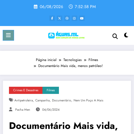
Pular
06/08/2026
7:52:59 PM
para
o
conteúdo
Página inicial
Tecnologias
Filmes
Documentário Mais vida, menos petróleo!
Crimes E Desastres
Filmes
,
,
,
Antipetroleira
Campanha
Documentário
Nem Um Poço A Mais
Pacha Men
04/06/2024
Documentário Mais vida,