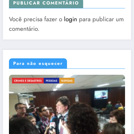
PUBLICAR COMENTÁRIO
Você precisa fazer o
login
para publicar um
comentário.
Para não esquecer
DAS
CRIMES E DESASTRES
GOVERNANÇA
RÁ
#Elenão deve responder 
humanidade? #PrayFor