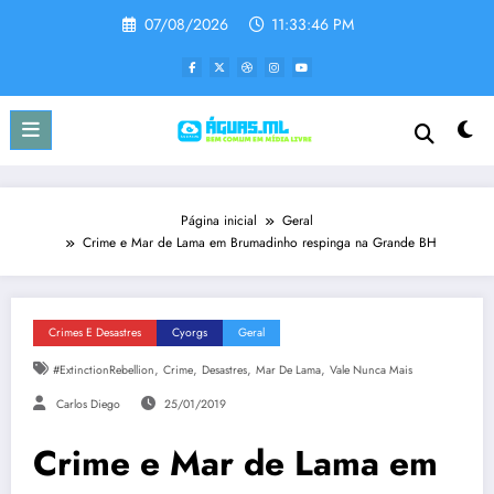
Pular
07/08/2026
11:33:48 PM
para
o
conteúdo
Página inicial
Geral
Crime e Mar de Lama em Brumadinho respinga na Grande BH
Crimes E Desastres
Cyorgs
Geral
,
,
,
,
#ExtinctionRebellion
Crime
Desastres
Mar De Lama
Vale Nunca Mais
Carlos Diego
25/01/2019
Crime e Mar de Lama em