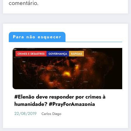
comentário.
Para não esquecer
ÁGUA EM IMAGENS
CRIMES E DESASTRES
CYORGS
QUALIDADE DAS ÁGUAS
s à
Mobilizações questionam a transpo
Rio Itapanhaú, SP
16/09/2019
Carlos Diego