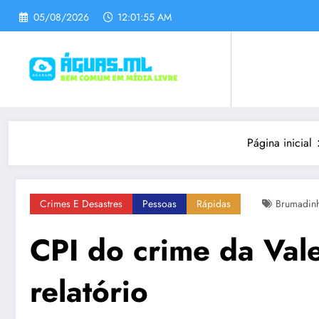
Pular
05/08/2026
12:01:56 AM
para
o
conteúdo
Página inicial
Crimes E Desastres
Pessoas
Rápidas
Brumadin
CPI do crime da Val
relatório