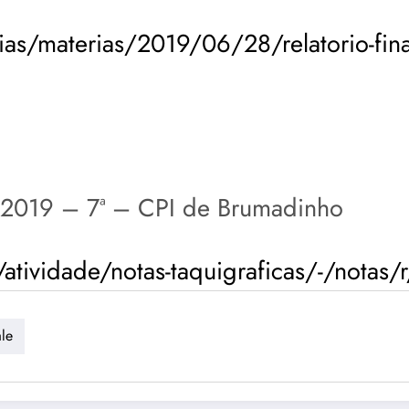
as/materias/2019/06/28/relatorio-fina
/2019 – 7ª – CPI de Brumadinho
tividade/notas-taquigraficas/-/notas/
le