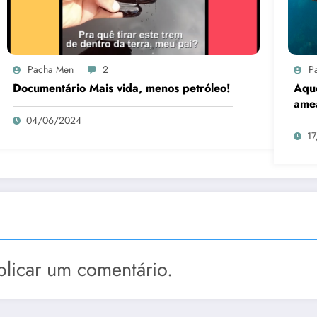
Pacha Men
2
P
Documentário Mais vida, menos petróleo!
Aque
amea
04/06/2024
1
licar um comentário.