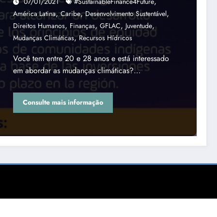
,
07/01/2021
#SustainableFinance4Future
,
,
,
América Latina
Caribe
Desenvolvimento Sustentável
,
,
,
,
Direitos Humanos
Finanças
GFLAC
Juventude
,
Mudanças Climáticas
Recursos Hídricos
Você tem entre 20 e 28 anos e está interessado
em abordar as mudanças climáticas?…
Consulte mais informação