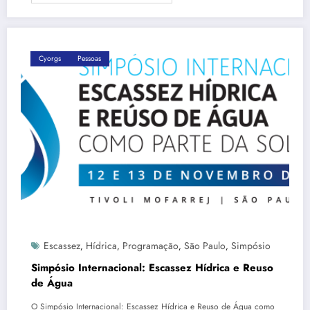
Cyorgs
Pessoas
Escassez
Hídrica
Programação
São Paulo
Simpósio
,
,
,
,
Simpósio Internacional: Escassez Hídrica e Reuso
de Água
O Simpósio Internacional: Escassez Hídrica e Reuso de Água como