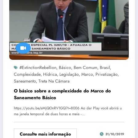
#ExtinctionRebellion
Básico
Bem Comum
Brasil
,
,
,
,
Complexidade
Hídrica
Legislação
Marco
Privatização
,
,
,
,
,
Saneamento
Treta Na Câmara
,
O básico sobre a complexidade do Marco do
Saneamento Básico
https://youtu.be/aMjQOnRV1GQ?t=8006 Ao dar Play você abrirá u
ma janela temporal de duas horas e meia -…
Consulte mais informação
31/10/2019