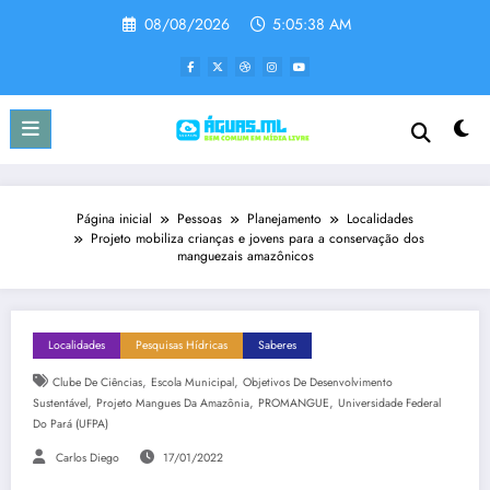
Pular
08/08/2026
5:05:39 AM
para
o
conteúdo
Página inicial
Pessoas
Planejamento
Localidades
Projeto mobiliza crianças e jovens para a conservação dos
manguezais amazônicos
Localidades
Pesquisas Hídricas
Saberes
,
,
Clube De Ciências
Escola Municipal
Objetivos De Desenvolvimento
,
,
,
Sustentável
Projeto Mangues Da Amazônia
PROMANGUE
Universidade Federal
Do Pará (UFPA)
Carlos Diego
17/01/2022