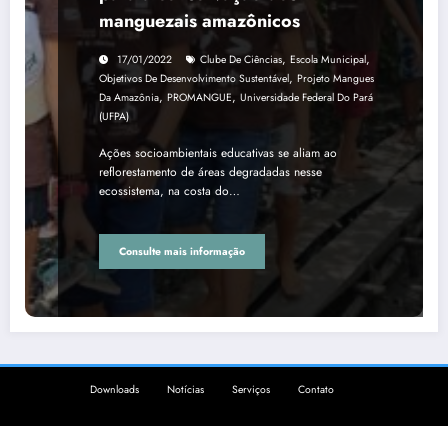
manguezais amazônicos
,
,
17/01/2022
Clube De Ciências
Escola Municipal
,
Objetivos De Desenvolvimento Sustentável
Projeto Mangues
,
,
Da Amazônia
PROMANGUE
Universidade Federal Do Pará
(UFPA)
Ações socioambientais educativas se aliam ao
reflorestamento de áreas degradadas nesse
ecossistema, na costa do…
Consulte mais informação
Downloads
Notícias
Serviços
Contato