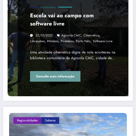
CYORGS
TECNOLOGIAS
Escola vai ao campo com
software livre
,
,
22/10/2022
Agrovila CAIC
Cibernética
,
,
,
,
Librarybox
Mitobox
Piratebox
Porto Feliz
Software Livre
Uma atividade cibernética digna de nota aconteceu na
biblioteca comunitária da Agrovila CAIC, cidade de…
Consulte mais informação
Regionalidades
Saberes