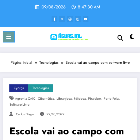
Pular
09/08/2026
8:47:30 AM
para
o
conteúdo
Página inicial
Tecnologias
Escola vai ao campo com software livre
Cyorgs
Tecnologias
,
,
,
,
,
,
Agrovila CAIC
Cibernética
Librarybox
Mitobox
Piratebox
Porto Feliz
Software Livre
Carlos Diego
22/10/2022
Escola vai ao campo com