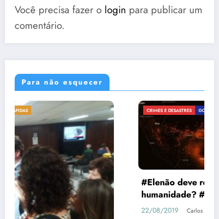
Você precisa fazer o
login
para publicar um
comentário.
Para não esquecer
CRIMES E DESASTRES
GOVERNANÇA
RÁPIDAS
#Elenão deve responder por crimes à
humanidade? #PrayForAmazonia
22/08/2019
Carlos Diego