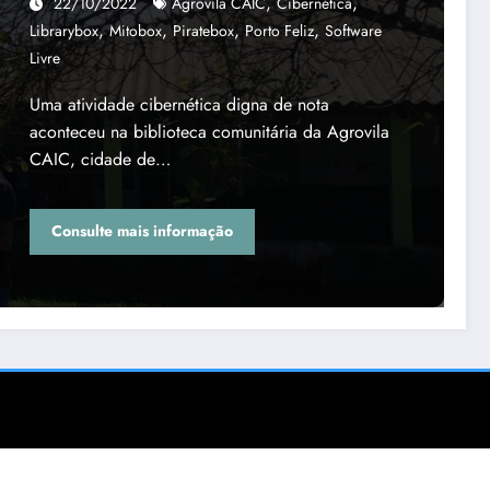
,
,
22/10/2022
Agrovila CAIC
Cibernética
,
,
,
,
Librarybox
Mitobox
Piratebox
Porto Feliz
Software
Livre
Uma atividade cibernética digna de nota
aconteceu na biblioteca comunitária da Agrovila
CAIC, cidade de…
Consulte mais informação