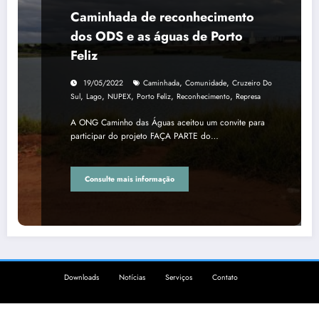
Caminhada de reconhecimento
dos ODS e as águas de Porto
Feliz
,
,
19/05/2022
Caminhada
Comunidade
Cruzeiro Do
,
,
,
,
,
Sul
Lago
NUPEX
Porto Feliz
Reconhecimento
Represa
A ONG Caminho das Águas aceitou um convite para
participar do projeto FAÇA PARTE do…
Consulte mais informação
Downloads
Notícias
Serviços
Contato