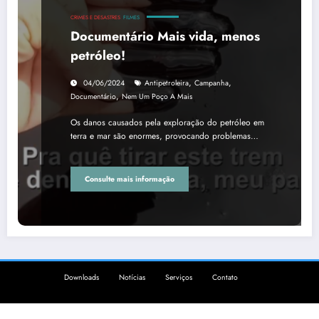
CRIMES E DESASTRES
FILMES
Documentário Mais vida, menos
petróleo!
,
,
04/06/2024
Antipetroleira
Campanha
,
Documentário
Nem Um Poço A Mais
Os danos causados pela exploração do petróleo em
terra e mar são enormes, provocando problemas…
Consulte mais informação
Downloads
Notícias
Serviços
Contato