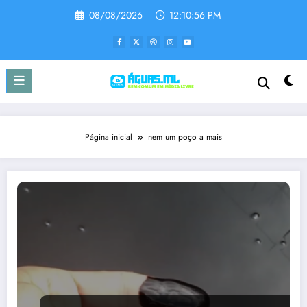
Pular
08/08/2026
12:10:56 PM
para
o
conteúdo
Página inicial
nem um poço a mais