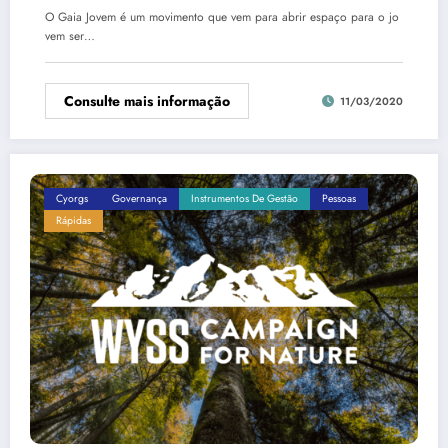
O Gaia Jovem é um movimento que vem para abrir espaço para o jo
vem ser…
Consulte mais informação
11/03/2020
Cyorgs
Governança
Instrumentos De Gestão
Pessoas
Rápidas