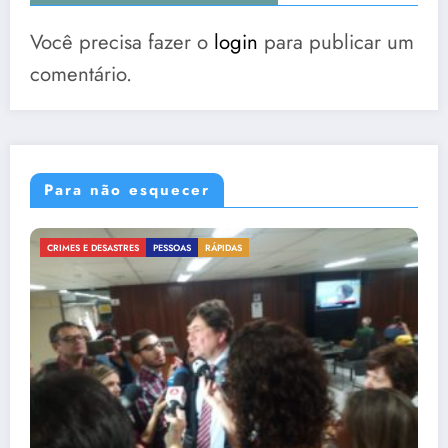
Você precisa fazer o
login
para publicar um
comentário.
Para não esquecer
CRIMES E DESASTRES
GOVERNANÇA
RÁPIDAS
#Elenão deve responder por cr
humanidade? #PrayForAmazon