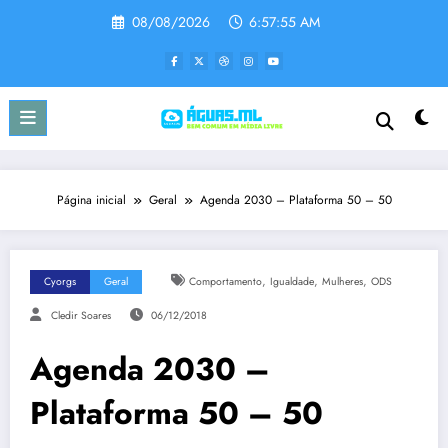
Pular
08/08/2026
6:57:56 AM
para
o
conteúdo
Página inicial
Geral
Agenda 2030 – Plataforma 50 – 50
,
,
,
Cyorgs
Geral
Comportamento
Igualdade
Mulheres
ODS
Cledir Soares
06/12/2018
Agenda 2030 –
Plataforma 50 – 50