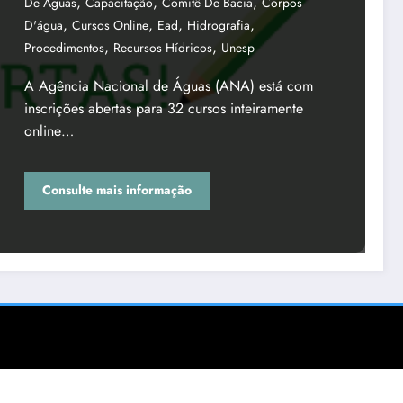
,
,
,
De Águas
Capacitação
Comitê De Bacia
Corpos
,
,
,
,
D'água
Cursos Online
Ead
Hidrografia
,
,
Procedimentos
Recursos Hídricos
Unesp
A Agência Nacional de Águas (ANA) está com
inscrições abertas para 32 cursos inteiramente
online…
Consulte mais informação