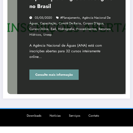
no Brasil
,
03/05/2020
#Planejamento
Agência Nacional De
,
,
,
,
Águas
Capacitação
Comitê De Bacia
Corpos D'água
,
,
,
,
Cursos Online
Ead
Hidrografia
Procedimentos
Recursos
,
Hídricos
Unesp
A Agência Nacional de Águas (ANA) está com
inscrições abertas para 32 cursos inteiramente
online…
Consulte mais informação
Downloads
Notícias
Serviços
Contato