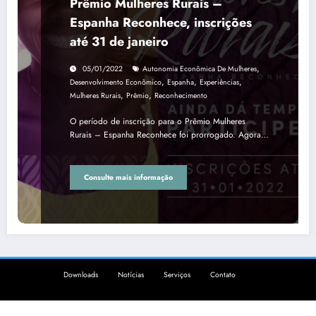
Prêmio Mulheres Rurais –
Espanha Reconhece, inscrições
até 31 de janeiro
,
05/01/2022
Autonomia Econômica De Mulheres
,
,
,
Desenvolvimento Econômico
Espanha
Experiências
,
,
Mulheres Rurais
Prêmio
Reconhecimento
O período de inscrição para o Prêmio Mulheres
Rurais – Espanha Reconhece foi prorrogado. Agora…
Consulte mais informação
Downloads
Notícias
Serviços
Contato