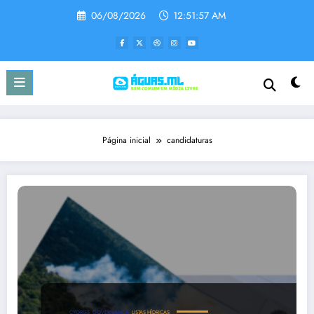
Pular
06/08/2026
12:51:57 AM
para
o
conteúdo
Página inicial
candidaturas
CYORGS
GOVERNANÇA
LISTAS HÍDRICAS