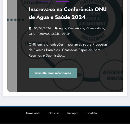
GLOBAL
PLANEJAMENTO
Inscreva-se na Conferência ONU
de Água e Saúde 2024
,
,
,
05/04/2024
Água
Conferência
Convocatória
,
,
,
ONU
Resumos
Saúde
WASH
ONU emite orientações importantes sobre Propostas
de Eventos Paralelos, Chamadas Especiais para
Resumos e Submissão…
Consulte mais informação
Downloads
Notícias
Serviços
Contato