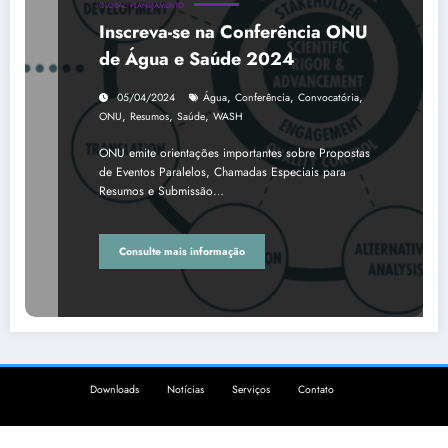
GLOBAL
PLANEJAMENTO
Inscreva-se na Conferência ONU
de Água e Saúde 2024
,
,
,
05/04/2024
Água
Conferência
Convocatória
,
,
,
ONU
Resumos
Saúde
WASH
ONU emite orientações importantes sobre Propostas
de Eventos Paralelos, Chamadas Especiais para
Resumos e Submissão…
Consulte mais informação
Downloads
Notícias
Serviços
Contato