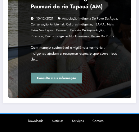
Paumari do rio Tapauá (AM)
,
10/12/2021
Associação Indígena Do Povo Da Água
,
,
,
Conservação Ambiental
Culturas Indígenas
IBAMA
Mais
,
,
,
Peixe Nos Lagos
Paumari
Período De Reprodução
,
,
Pirarucu
Povos Indígenas No Amazonas
Raízes Do Purus
Com manejo sustentável e vigilância territorial,
indígenas ajudam a recuperar espécie que corre risco
de…
Consulte mais informação
Downloads
Notícias
Serviços
Contato