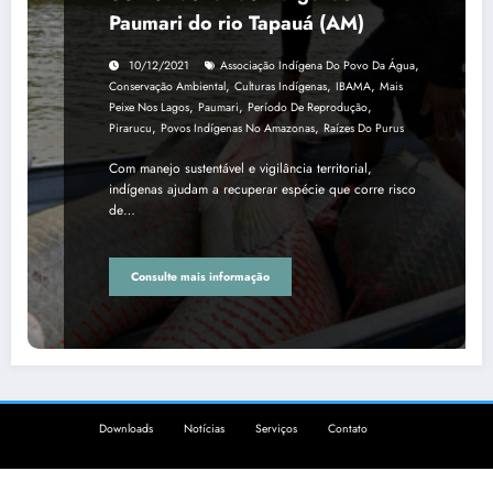
Paumari do rio Tapauá (AM)
,
10/12/2021
Associação Indígena Do Povo Da Água
,
,
,
Conservação Ambiental
Culturas Indígenas
IBAMA
Mais
,
,
,
Peixe Nos Lagos
Paumari
Período De Reprodução
,
,
Pirarucu
Povos Indígenas No Amazonas
Raízes Do Purus
Com manejo sustentável e vigilância territorial,
indígenas ajudam a recuperar espécie que corre risco
de…
Consulte mais informação
Downloads
Notícias
Serviços
Contato