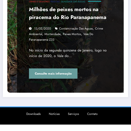
CRIMES E DESASTRES
PESSOAS
QUALIDADE DAS ÁGUAS
Milhões de peixes mortos na
piracema do Rio Paranapanema
,
13/02/2020
Contaminação Das Águas
Crime
,
,
,
Ambiental
Mortandade
Peixes Mortos
Vale Do
Paranapanema Z33
No início da segunda quinzena de Janeiro, logo no
início de 2020, o Vale do…
Consulte mais informação
Downloads
Notícias
Serviços
Contato