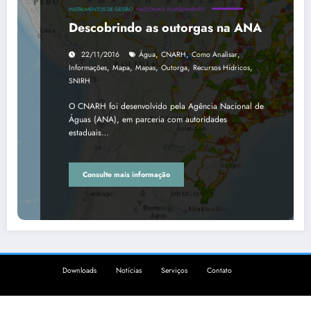
INSTRUMENTOS DE GESTÃO
NACIONAIS
PLANEJAMENTO
Descobrindo as outorgas na ANA
,
,
,
22/11/2016
Água
CNARH
Como Analisar
,
,
,
,
,
Informações
Mapa
Mapas
Outorga
Recursos Hídricos
SNIRH
O CNARH foi desenvolvido pela Agência Nacional de
Águas (ANA), em parceria com autoridades
estaduais…
Consulte mais informação
Downloads
Notícias
Serviços
Contato