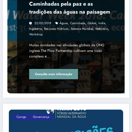
Caminhadas pela paz e as
tradições das águas na paisagem
,
,
,
,
22/02/2018
Águas
Caminhada
Global
India
,
,
,
,
Inglaterra
Recursos Hídricos
Semana Mundial
Webnário
Workshop
Muitas novidades nas atividades globais da ONG
inglesa The Flow Partnership cultivam uma visão
complexa e…
Consulte mais informação
Cyorgs
Governança