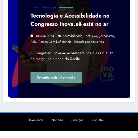
SABERES
TECNOLOGIAS
Tecnologia e Acessibilidade no
Congresso Inova.aê está no ar
,
,
,
06/03/2024
Acessibilidade
Inclusivo
Jornalismo
,
,
PcD
Pessoa Com Deficiência
Tecnologias Assistivas
O Congresso Inova.aê acontecerá nos dias 08 e 09
de março, na cidade do Recife.…
Consulte mais informação
Downloads
Notícias
Serviços
Contato