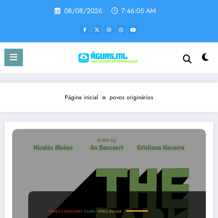
Pular
08/08/2026
7:46:05 AM
para
o
conteúdo
Página inicial
povos originários
CRIMES E DESASTRES
FILMES
VÍDEO ÁGUAS