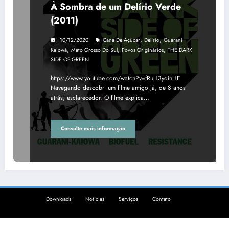
À Sombra de um Delírio Verde
(2011)
,
,
10/12/2020
Cana De Açúcar
Delírio
Guarani
,
,
,
Kaiowá
Mato Grosso Do Sul
Povos Originários
THE DARK
SIDE OF GREEN
https://www.youtube.com/watch?v=fRuH3ydihHE
Navegando descobri um filme antigo já, de 8 anos
atrás, esclarecedor. O filme explica…
Consulte mais informação
Downloads
Notícias
Serviços
Contato