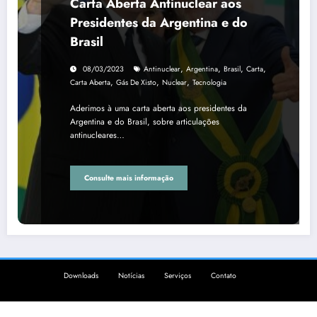
Carta Aberta Antinuclear aos
Presidentes da Argentina e do
Brasil
,
,
,
,
08/03/2023
Antinuclear
Argentina
Brasil
Carta
,
,
,
Carta Aberta
Gás De Xisto
Nuclear
Tecnologia
Aderimos à uma carta aberta aos presidentes da
Argentina e do Brasil, sobre articulações
antinucleares…
Consulte mais informação
Downloads
Notícias
Serviços
Contato