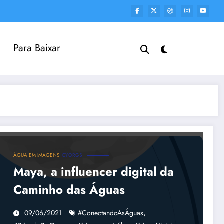
Para Baixar
ÁGUA EM IMAGENS
CYORGS
Maya, a influencer digital da
Caminho das Águas
,
09/06/2021
#ConectandoAsÁguas