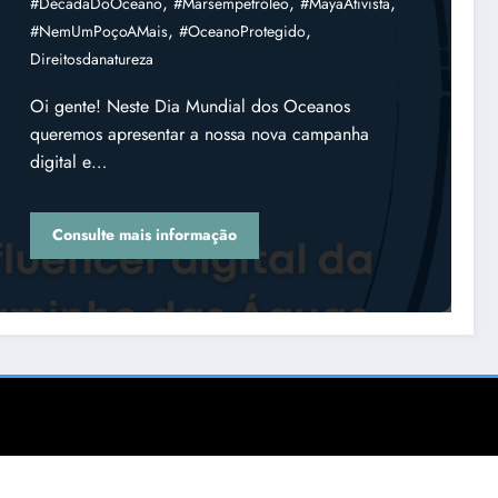
,
,
,
#DécadaDoOceano
#marsempetróleo
#MayaAtivista
,
,
#NemUmPoçoAMais
#OceanoProtegido
Direitosdanatureza
Oi gente! Neste Dia Mundial dos Oceanos
queremos apresentar a nossa nova campanha
digital e…
Consulte mais informação