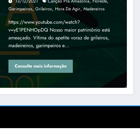
,
,
13/12/2021
Canção Pra Amazônia
Floresta
,
,
,
Garimpeiros
Grileiros
Hora De Agir
Madereiros
https://www.youtube.com/watch?
v=yE1PENHOpDQ Nosso maior patrimônio está
ameaçado. Vítima do apetite voraz de grileiros,
madeireiros, garimpeiros e…
Consulte mais informação