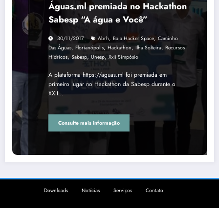
Águas.ml premiada no Hackathon
Sabesp “A água e Você”
,
,
30/11/2017
Abrh
Baia Hacker Space
Caminho
,
,
,
,
Das Águas
Florianópolis
Hackathon
Ilha Solteira
Recursos
,
,
,
Hídricos
Sabesp
Unesp
Xxii Simpósio
A plataforma https://aguas.ml foi premiada em
primeiro lugar no Hackathon da Sabesp durante o
XXII…
Consulte mais informação
Downloads
Notícias
Serviços
Contato