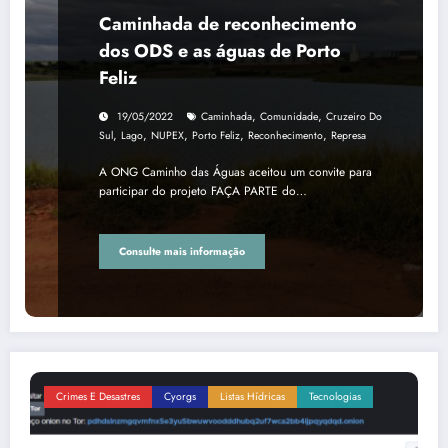
Caminhada de reconhecimento
dos ODS e as águas de Porto
Feliz
,
,
19/05/2022
Caminhada
Comunidade
Cruzeiro Do
,
,
,
,
,
Sul
Lago
NUPEX
Porto Feliz
Reconhecimento
Represa
A ONG Caminho das Águas aceitou um convite para
participar do projeto FAÇA PARTE do…
Consulte mais informação
Crimes E Desastres
Cyorgs
Listas Hídricas
Tecnologias