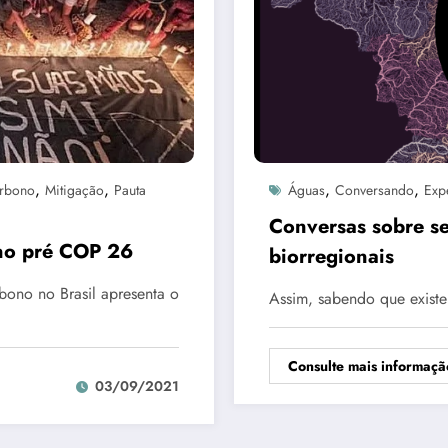
,
,
,
,
rbono
Mitigação
Pauta
Águas
Conversando
Exp
Conversas sobre seg
ono pré COP 26
biorregionais
ono no Brasil apresenta o
Assim, sabendo que exist
Consulte mais informaçã
03/09/2021