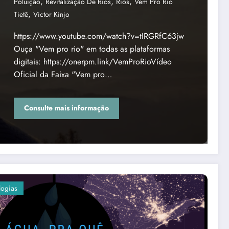
,
,
,
Poluição
Revitalização De Rios
Rios
Vem Pro Rio
,
Tietê
Victor Kinjo
https://www.youtube.com/watch?v=tIRGRfC63jw
Ouça "Vem pro rio" em todas as plataformas
digitais: https://onerpm.link/VemProRioVídeo
Oficial da Faixa "Vem pro…
Consulte mais informação
logias